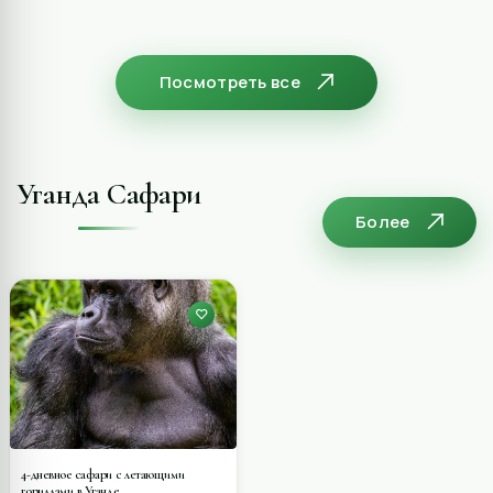
Посмотреть все
Уганда Сафари
Более
4-дневное сафари с летающими
гориллами в Уганде