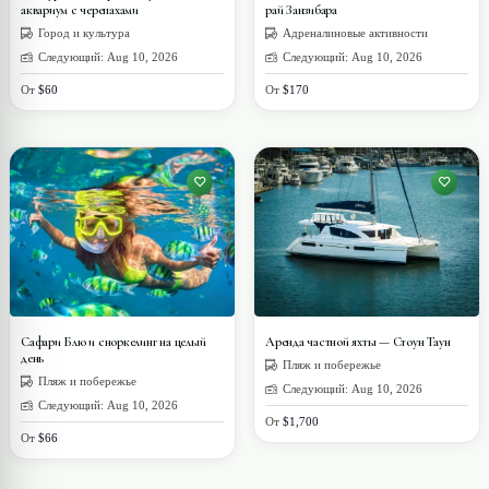
аквариум с черепахами
рай Занзибара
Город и культура
Адреналиновые активности
Следующий: Aug 10, 2026
Следующий: Aug 10, 2026
От
$60
От
$170
Сафари Блю и сноркелинг на целый
Аренда частной яхты — Стоун Таун
день
Пляж и побережье
Пляж и побережье
Следующий: Aug 10, 2026
Следующий: Aug 10, 2026
От
$1,700
От
$66