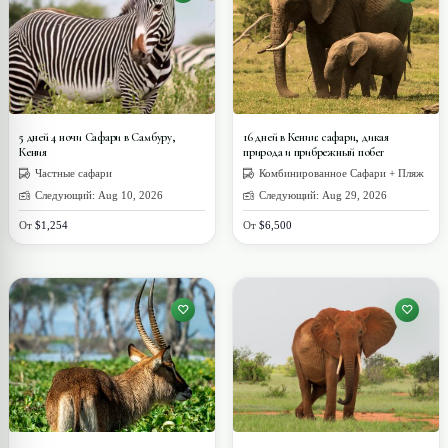
5 дней 4 ночи Сафари в Самбуру,
16 дней в Кении: сафари, дикая
Кения
природа и прибрежный побег
Частные сафари
Комбинированное Сафари + Пляж
Следующий: Aug 10, 2026
Следующий: Aug 29, 2026
От
$1,254
От
$6,500