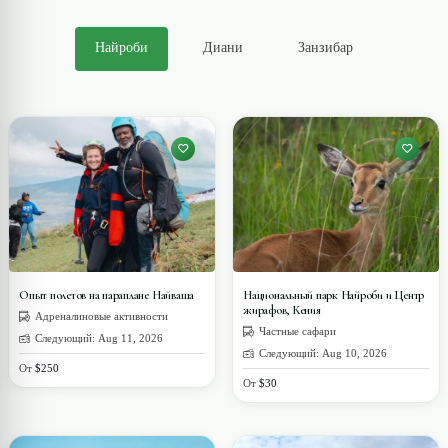
Найроби
Диани
Занзибар
Опыт полетов на параплане Найваша
Национальный парк Найроби и Центр
жирафов, Кения
Адреналиновые активности
Частные сафари
Следующий: Aug 11, 2026
Следующий: Aug 10, 2026
От
$250
От
$30