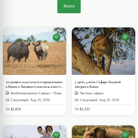
Кения
10-дневное классическое приключение
5 дней, 4 ночи Сафари большой
в Кении и Танзании (спектакль в шести
пятерки в Кении
парках)
Комбинированное Сафари + Пляж
Частные сафари
Следующий: Aug 10, 2026
Следующий: Aug 10, 2026
От
$2,650
От
$1,323