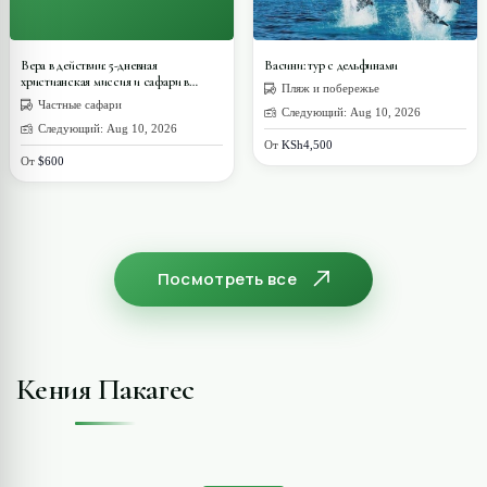
Вера в действии: 5-дневная
Васини: тур с дельфинами
христианская миссия и сафари в
Пляж и побережье
диком кемпинге Масаи Мара
Частные сафари
Следующий: Aug 10, 2026
Следующий: Aug 10, 2026
От
KSh4,500
От
$600
Посмотреть все
Кения Пакагес