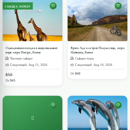
СКИДКА: НОМЕР
Однодневная поездка в национальный
Врата Ада и остров Полумесяца, озеро
парк озера Накуру, Кения
Найваша, Кения
Частные сафари
Сафари-туры
Следующий: Aug 11, 2026
Следующий: Aug 10, 2026
От
$40
$50
От
$45