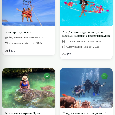
Занзибар Парасейлинг
Лес Джозани и тур по мангровым
зарослям на каяках с прозрачным дном
Адреналиновые активности
Приключения и развлечения
Следующий: Aug 10, 2026
Следующий: Aug 10, 2026
От
$310
От
$78
Экскурсия по деревне Нунгви и
Поездка с аквалангом — подводный