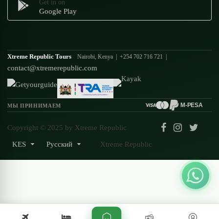
Get in on
Google Play
Xtreme Republic Tours
Nairobi, Kenya | +254 702 716 721 |
contact@xtremerepublic.com
M-PESA
МЫ ПРИНИМАЕМ
Copyright © 2025 by Xtreme Republic
KES
Русский
Xtreme Republic