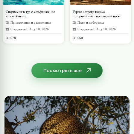
Сноркелинг и тур с дельфинами по
Тур по острову-тюрьме —
атоллу Мнемба
исторический и природный побег
Приключения и развлечения
Пляж и побережье
Следующий: Aug 10, 2026
Следующий: Aug 10, 2026
От
$78
От
$60
Посмотреть все