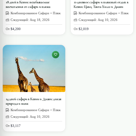
18 дней в Кении: незабываемые
11-дневное сафари и пляжный отдых в
впечатления от сафари и пляжа
Кении: Цаво, Таита-Хиллз и Диани
Комбинированное Сафари + Пляж
Комбинированное Сафари + Пляж
Следующий: Aug 18, 2026
Следующий: Aug 10, 2026
От
$4,200
От
$2,019
14 дней сафари в Кении и Диани: дикая
природа и пляж
Комбинированное Сафари + Пляж
Следующий: Aug 10, 2026
От
$3,117