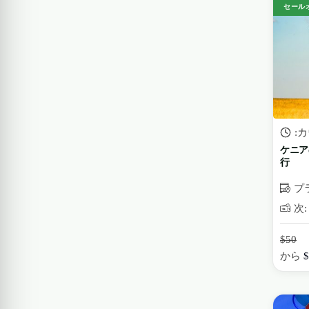
セール
:
ケニア
行
プ
次: 
$50
から
$