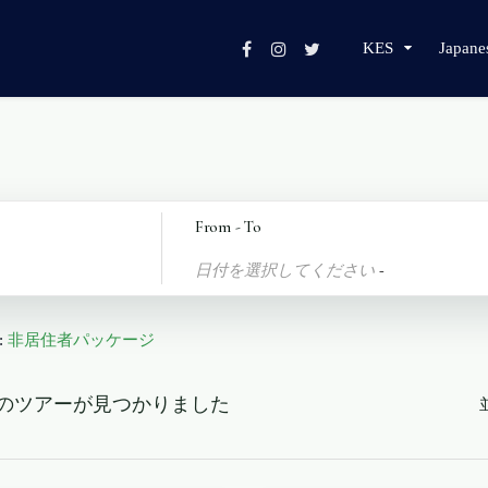
KES
Japane
From - To
日付を選択してください
-
:
非居住者パッケージ
 件のツアーが見つかりました