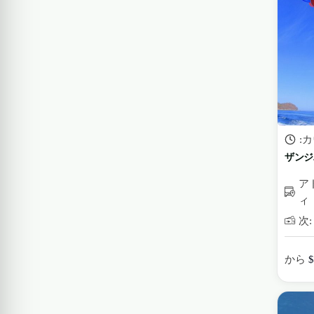
:
ザンジ
ア
ィ
次: 
から
$