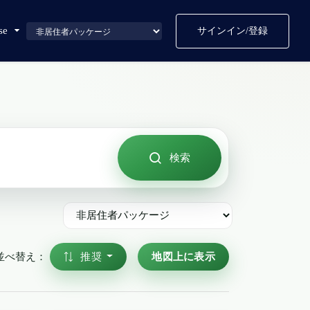
se
サインイン/登録
検索
推奨
地図上に表示
並べ替え：