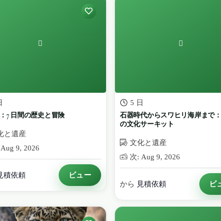
日
5 日
：7 日間の歴史と冒険
石器時代からスワヒリ海岸まで
の文化サーキット
化と遺産
文化と遺産
Aug 9, 2026
次: Aug 9, 2026
ビュー
見積依頼
ビ
から
見積依頼