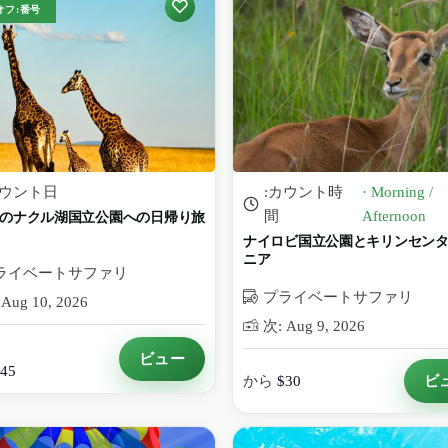
オフ:番号
カウント日
:カウント時
· Morning /
間
Afternoon
のナクル湖国立公園への日帰り旅
ナイロビ国立公園とキリンセン
ニア
ライベートサファリ
プライベートサファリ
Aug 10, 2026
次: Aug 9, 2026
ビュー
45
ビ
から
$30