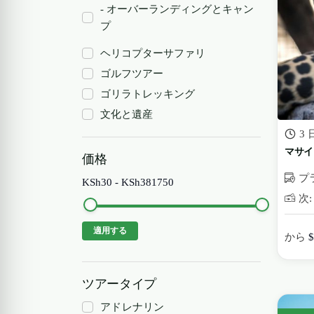
- オーバーランディングとキャン
プ
ヘリコプターサファリ
ゴルフツアー
ゴリラトレッキング
文化と遺産
3 
マサイ
価格
プ
KSh30
-
KSh381750
次: 
適用する
から
$
ツアータイプ
アドレナリン