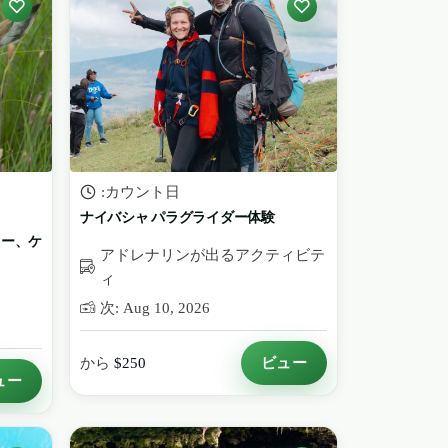
:カウント日
ナイバシャ パラグライダー体験
ター、ケ
アドレナリンが出るアクティビテ
ィ
次: Aug 10, 2026
ビュー
から
$250
ュー