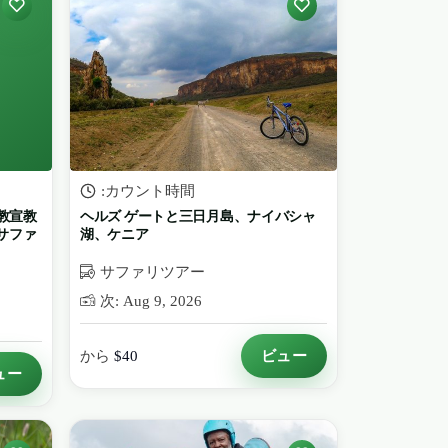
:カウント時間
教宣教
ヘルズ ゲートと三日月島、ナイバシャ
 サファ
湖、ケニア
サファリツアー
次: Aug 9, 2026
ビュー
から
$40
ュー