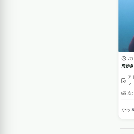
:
海歩き
ア
ィ
次: 
から
$