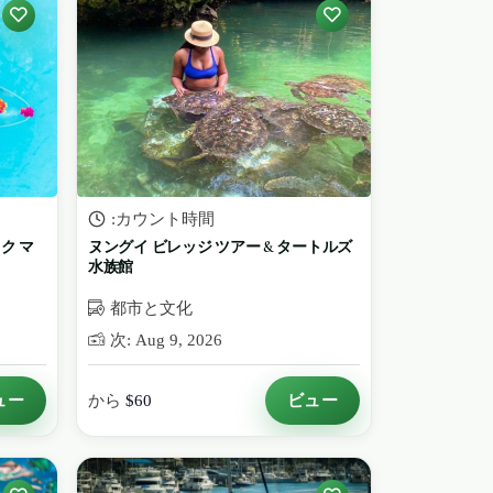
:カウント時間
ク マ
ヌングイ ビレッジ ツアー & タートルズ
水族館
都市と文化
次: Aug 9, 2026
ュー
ビュー
から
$60