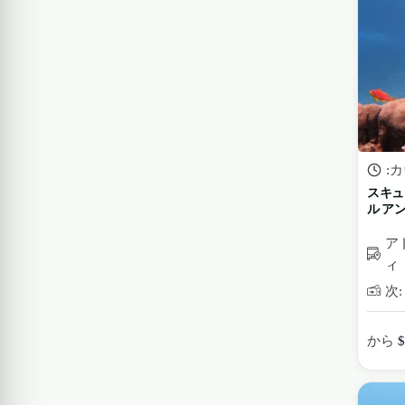
:
スキュ
ル ア
ア
ィ
次: 
から
$