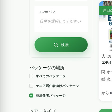
注目
From - To
日付を選択してください
-
検索
:
エチオ
パッケージの場所
オ
すべてのパッケージ
次: 
ケニア居住者向けパッケージ
から
K
非居住者パッケージ
ツアータイプ