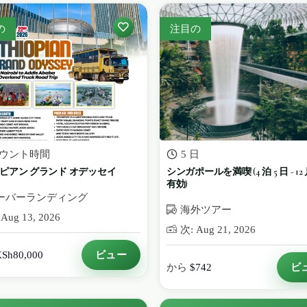
の
注目の
カウント時間
5 日
ピアン グランド オデッセイ
シンガポールを満喫 (4 泊 5 日 - 12 
有効)
ーバーランディング
海外ツアー
Aug 13, 2026
次: Aug 21, 2026
ビュー
Sh80,000
ビ
から
$742