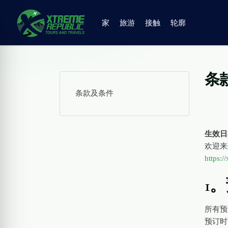
家
旅游
接触
轮廓
条
条款及条件
生效日
欢迎来
https:
1
所有预
预订时