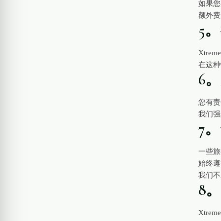
如果您
额外费
5
Xtr
在这种
6
您有责
我们强
7
一些旅
始终遵
我们不
8
Xtr