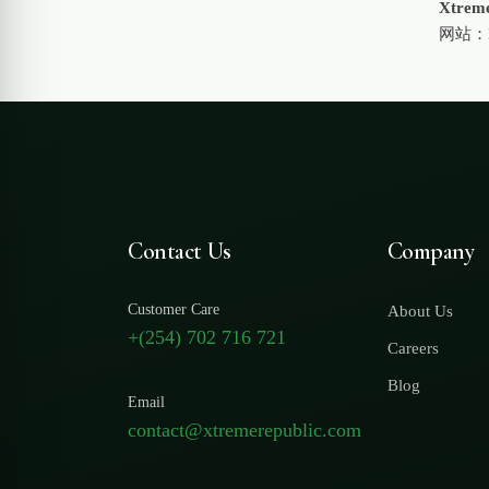
Xtreme
网站：
Contact Us
Company
Customer Care
About Us
+(254) 702 716 721
Careers
Blog
Email
contact@xtremerepublic.com