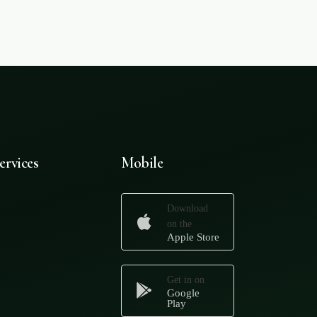
ervices
Mobile
Download
on the
Apple Store
Get in on
Google
Play