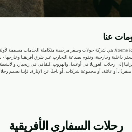
مات عنا
Xtreme Republic هي شركة جولات وسفر مرخصة متكاملة الخدمات مصممة ل
فر داخلية وخارجية، ونقوم بصياغة التجارب عبر شرق أفريقيا وخارجها - بد
نزانيا إلى رحلات الغوريلا في أوغندا، والهروب الثقافي في زنجبار، والأنشطة
منفردًا، أو عائلة، أو مجموعة شركات، أو باحثًا عن الإثارة، فإننا نصمم رح
رحلات السفاري الأفريقية