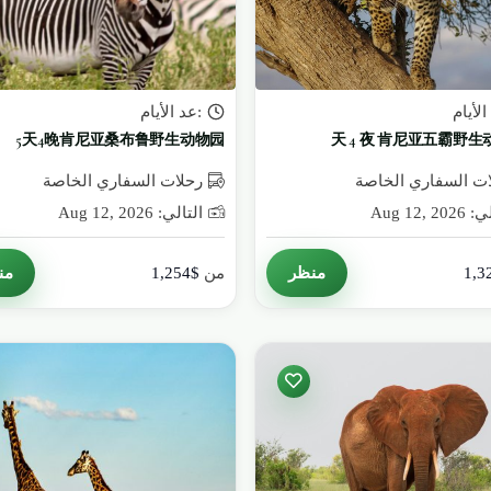
الأيام
:عد الأيام
5天4晚肯尼亚桑布鲁野生动物园
ت السفاري الخاصة
رحلات السفاري الخاصة
Aug 12, 20
التالي: Aug 12, 2026
منظر
من
من
$1,254