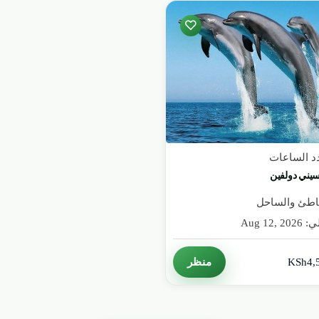
دد الساعات
سيني دولفين
اطئ والساحل
Aug 12, 20
منظر
KSh4,