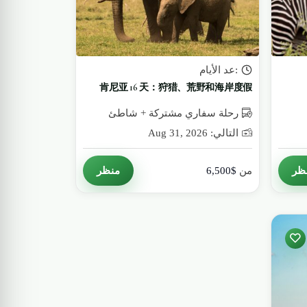
:عد الأيام
肯尼亚 16 天：狩猎、荒野和海岸度假
رحلة سفاري مشتركة + شاطئ
التالي: Aug 31, 2026
ظر
منظر
من
$6,500