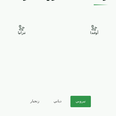
أوغندا
تنزانيا
نيروبي
دياني
زنجبار