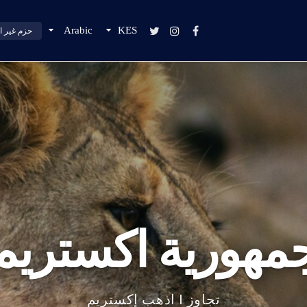
Arabic
KES
مهورية اكستريم
تجاوز | اذهب إكستريم