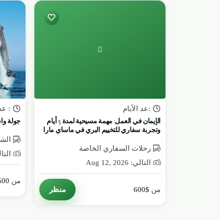
:عد الأيام
: ع
الإيمان في العمل: مهمة مسيحية لمدة 5 أيام
جولة وا
وتجربة سفاري للتخييم البري في ماساي مارا
الش
رحلات السفاري الخاصة
التالي: 26
التالي: Aug 12, 2026
من
500
منظر
من
$600