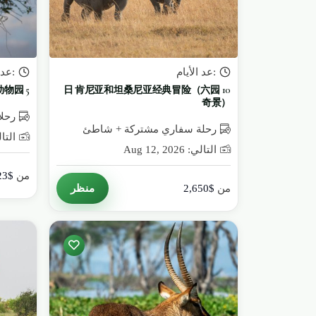
:عد الأيام
:عد 
5 天 4 夜 肯尼亚五霸野生动物园
10 日 肯尼亚和坦桑尼亚经典冒险（六园
奇景）
رحلا
رحلة سفاري مشتركة + شاطئ
التالي: 26
التالي: Aug 12, 2026
من
$1,323
منظر
من
$2,650