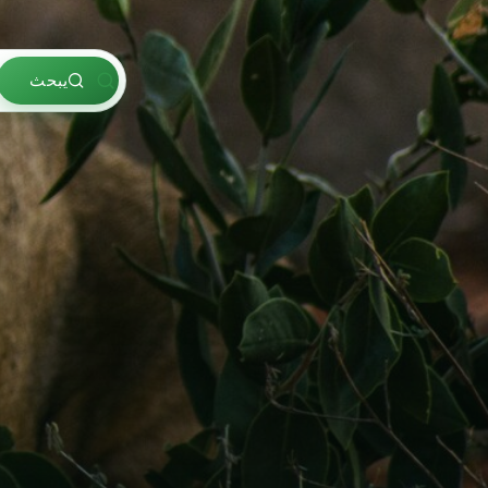
يبحث
يبحث