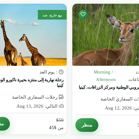
بيع خارج: عدد
د
· Morning /
: يوم العد
اعات
Afternoon
رحلة نهارية إلى منتزه بحيرة ناكورو ال
كينيا
روبي الوطنية ومركز الزرافات، كينيا
رحلات السفاري الخاصة
ت السفاري الخاصة
التالي: Aug 13, 2026
Aug 12, 20
$50
من
منظر
من
$45