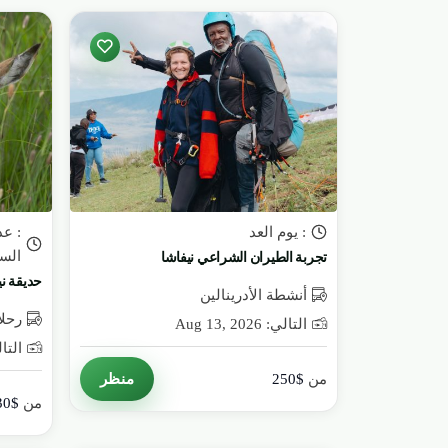
: يوم العد
: عد
الس
تجربة الطيران الشراعي نيفاشا
حديقة ني
أنشطة الأدرينالين
رحلا
التالي: Aug 13, 2026
التالي: 26
منظر
من
$250
من
$30